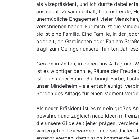
als Vizepräsident, und ich durfte dabei erf
ausmacht: Zusammenhalt, Lebensfreude, Her
unermüdliche Engagement vieler Menschen,
verschrieben haben. Für mich ist die Mindel
sie ist eine Familie. Eine Familie, in der jed
oder alt, ob Gardinchen oder Fan am Straße
trägt zum Gelingen unserer fünften Jahresze
Gerade in Zeiten, in denen uns Alltag und W
ist es wichtiger denn je, Räume der Freude 
ist ein solcher Raum. Sie bringt Farbe, Lac
unser Mindelheim – sie entschleunigt, verbi
Sorgen des Alltags für einen Moment verge
Als neuer Präsident ist es mir ein großes A
bewahren und zugleich neue Ideen mit einzu
die unsere Gilde seit jeher prägen, verdien
weitergeführt zu werden – und sie dürfen 
ergänzt werden, damit auch kommende Gene