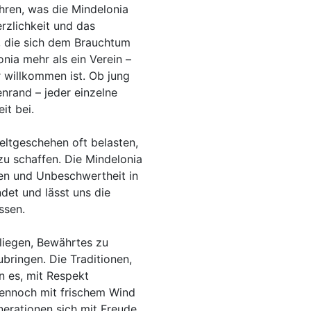
ahren, was die Mindelonia
zlichkeit und das
 die sich dem Brauchtum
onia mehr als ein Verein –
er willkommen ist. Ob jung
nrand – jeder einzelne
it bei.
eltgeschehen oft belasten,
zu schaffen. Die Mindelonia
hen und Unbeschwertheit in
ndet und lässt uns die
ssen.
nliegen, Bewährtes zu
bringen. Die Traditionen,
en es, mit Respekt
dennoch mit frischem Wind
rationen sich mit Freude